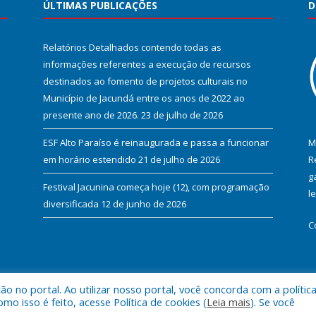
ÚLTIMAS PUBLICAÇÕES
D
Relatórios Detalhados contendo todas as
informações referentes a execução de recursos
destinados ao fomento de projetos culturais no
Município de Jacundá entre os anos de 2022 ao
presente ano de 2026.
23 de julho de 2026
ESF Alto Paraíso é reinaugurada e passa a funcionar
M
em horário estendido
21 de julho de 2026
R
g
Festival Jacunina começa hoje (12), com programação
l
diversificada
12 de junho de 2026
C
 no portal. Ao utilizar nosso portal, você concorda com a polític
l de Jacundá.
Mapa do Si
 isso é feito, acesse Política de cookies (
Leia mais
). Se você