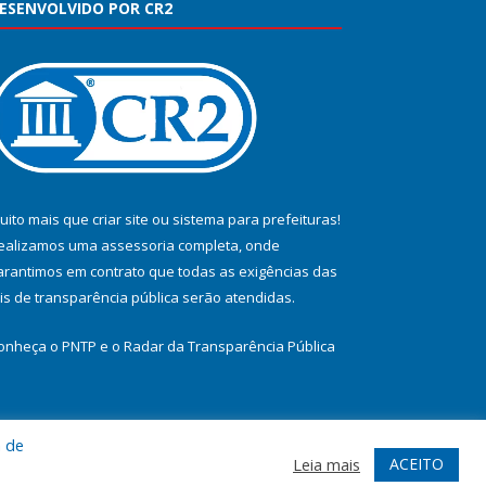
ESENVOLVIDO POR CR2
uito mais que
criar site
ou
sistema para prefeituras
!
ealizamos uma
assessoria
completa, onde
arantimos em contrato que todas as exigências das
eis de transparência pública
serão atendidas.
onheça o
PNTP
e o
Radar da Transparência Pública
a de
te
Acessar Área Administrativa
Acessar Webmail
ACEITO
Leia mais