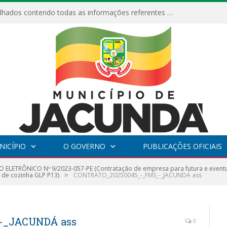
Relatórios Detalhados contendo todas as informações referentes a execução de recursos destinados ao fomento de projetos culturais no Município de Jacundá entre os anos de 2022 ao presente ano de 2026.
NICÍPIO
O GOVERNO
PUBLICAÇÕES OFICIAIS
 ELETRÔNICO Nº 9/2023-057-PE (Contratação de empresa para futura e eventua
»
s de cozinha GLP P13)
CONTRATO_20250045_-_FMS_-_JACUNDÁ ass
-_JACUNDÁ ass
0