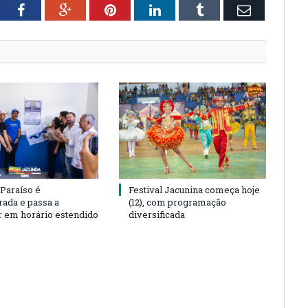
tter
Facebook
Google+
Pinterest
LinkedIn
Tumblr
Email
 Paraíso é
Festival Jacunina começa hoje
rada e passa a
(12), com programação
r em horário estendido
diversificada