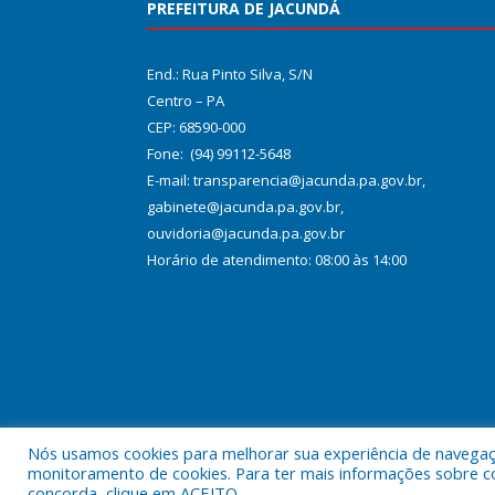
PREFEITURA DE JACUNDÁ
End.: Rua Pinto Silva, S/N
Centro – PA
CEP: 68590-000
Fone: (94) 99112-5648
E-mail: transparencia@jacunda.pa.gov.br,
gabinete@jacunda.pa.gov.br,
ouvidoria@jacunda.pa.gov.br
Horário de atendimento: 08:00 às 14:00
Nós usamos cookies para melhorar sua experiência de navegação
Todos os direitos reservados a Prefeitura Municipa
monitoramento de cookies. Para ter mais informações sobre como
concorda, clique em ACEITO.