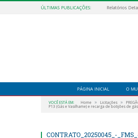
ÚLTIMAS PUBLICAÇÕES:
PÁGINA INICIAL
O MU
»
»
VOCÊ ESTÁ EM:
Home
Licitações
PREGÃO
P13 (Gás e Vasilhame) e recarga de botijões de gá
CONTRATO_20250045_-_FMS_