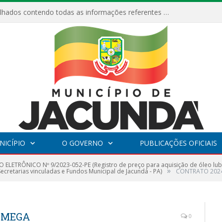
Relatórios Detalhados contendo todas as informações referentes a execução de recursos destinados ao fomento de projetos culturais no Município de Jacundá entre os anos de 2022 ao presente ano de 2026.
NICÍPIO
O GOVERNO
PUBLICAÇÕES OFICIAIS
 ELETRÔNICO Nº 9/2023-052-PE (Registro de preço para aquisição de óleo lubrifi
»
ecretarias vinculadas e Fundos Municipal de Jacundá - PA)
CONTRATO 2024
– MEGA
0