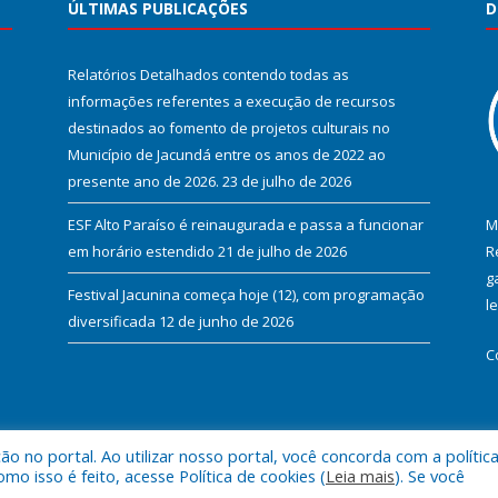
ÚLTIMAS PUBLICAÇÕES
D
Relatórios Detalhados contendo todas as
informações referentes a execução de recursos
destinados ao fomento de projetos culturais no
Município de Jacundá entre os anos de 2022 ao
presente ano de 2026.
23 de julho de 2026
ESF Alto Paraíso é reinaugurada e passa a funcionar
M
em horário estendido
21 de julho de 2026
R
g
Festival Jacunina começa hoje (12), com programação
l
diversificada
12 de junho de 2026
C
 no portal. Ao utilizar nosso portal, você concorda com a polític
l de Jacundá.
Mapa do Si
 isso é feito, acesse Política de cookies (
Leia mais
). Se você