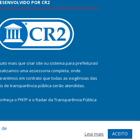
ESENVOLVIDO POR CR2
uito mais que
criar site
ou
sistema para prefeituras
!
ealizamos uma
assessoria
completa, onde
arantimos em contrato que todas as exigências das
eis de transparência pública
serão atendidas.
onheça o
PNTP
e o
Radar da Transparência Pública
a de
te
Acessar Área Administrativa
Acessar Webmail
ACEITO
Leia mais