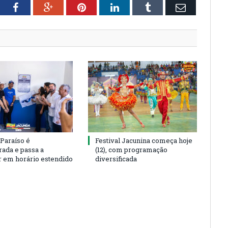
tter
Facebook
Google+
Pinterest
LinkedIn
Tumblr
Email
 Paraíso é
Festival Jacunina começa hoje
rada e passa a
(12), com programação
r em horário estendido
diversificada