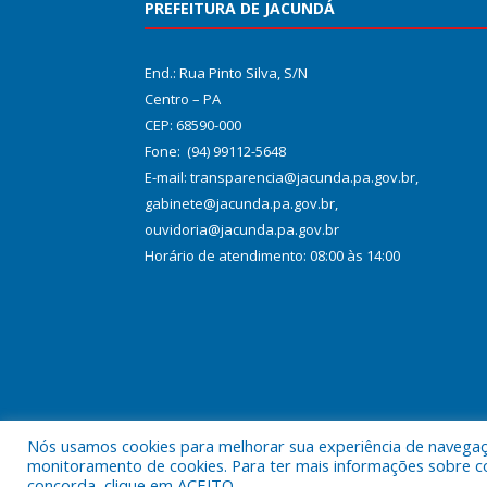
PREFEITURA DE JACUNDÁ
End.: Rua Pinto Silva, S/N
Centro – PA
CEP: 68590-000
Fone: (94) 99112-5648
E-mail: transparencia@jacunda.pa.gov.br,
gabinete@jacunda.pa.gov.br,
ouvidoria@jacunda.pa.gov.br
Horário de atendimento: 08:00 às 14:00
Nós usamos cookies para melhorar sua experiência de navegação
Todos os direitos reservados a Prefeitura Municipa
monitoramento de cookies. Para ter mais informações sobre como
concorda, clique em ACEITO.