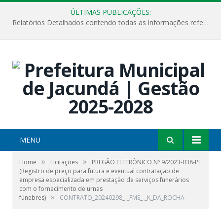
ÚLTIMAS PUBLICAÇÕES:
Relatórios Detalhados contendo todas as informações referentes a execução de recursos destinados ao fomento de projetos culturais no Município de Jacundá entre os anos de 2022 ao presente ano de 2026.
MENU
»
»
Home
Licitações
PREGÃO ELETRÔNICO Nº 9/2023-038-PE
(Registro de preço para futura e eventual contratação de
empresa especializada em prestação de serviços funerários
com o fornecimento de urnas
»
fúnebres)
CONTRATO_20240298_-_FMS_-_K_DA_ROCHA