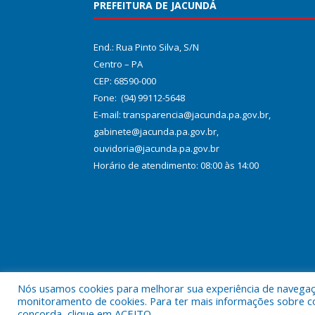
PREFEITURA DE JACUNDÁ
End.: Rua Pinto Silva, S/N
Centro – PA
CEP: 68590-000
Fone: (94) 99112-5648
E-mail: transparencia@jacunda.pa.gov.br,
gabinete@jacunda.pa.gov.br,
ouvidoria@jacunda.pa.gov.br
Horário de atendimento: 08:00 às 14:00
Nós usamos cookies para melhorar sua experiência de navegação
Todos os direitos reservados a Prefeitura Municipa
monitoramento de cookies. Para ter mais informações sobre como
concorda, clique em ACEITO.