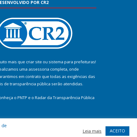
ESENVOLVIDO POR CR2
uito mais que
criar site
ou
sistema para prefeituras
!
ealizamos uma
assessoria
completa, onde
arantimos em contrato que todas as exigências das
eis de transparência pública
serão atendidas.
onheça o
PNTP
e o
Radar da Transparência Pública
a de
te
Acessar Área Administrativa
Acessar Webmail
ACEITO
Leia mais