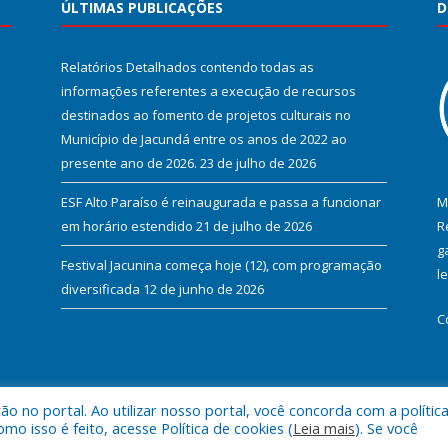
ÚLTIMAS PUBLICAÇÕES
D
Relatórios Detalhados contendo todas as
informações referentes a execução de recursos
destinados ao fomento de projetos culturais no
Município de Jacundá entre os anos de 2022 ao
presente ano de 2026.
23 de julho de 2026
ESF Alto Paraíso é reinaugurada e passa a funcionar
M
em horário estendido
21 de julho de 2026
R
g
Festival Jacunina começa hoje (12), com programação
l
diversificada
12 de junho de 2026
C
 no portal. Ao utilizar nosso portal, você concorda com a polític
l de Jacundá.
Mapa do Si
 isso é feito, acesse Política de cookies (
Leia mais
). Se você