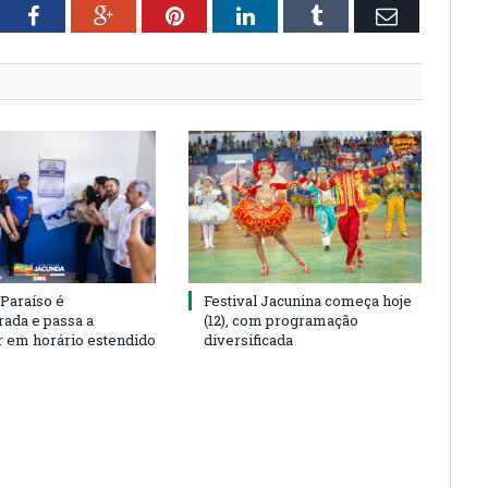
tter
Facebook
Google+
Pinterest
LinkedIn
Tumblr
Email
 Paraíso é
Festival Jacunina começa hoje
rada e passa a
(12), com programação
r em horário estendido
diversificada