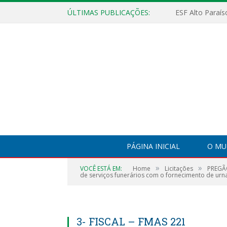
ÚLTIMAS PUBLICAÇÕES:
PÁGINA INICIAL
O MU
»
»
VOCÊ ESTÁ EM:
Home
Licitações
PREGÃO
de serviços funerários com o fornecimento de urn
3- FISCAL – FMAS 221