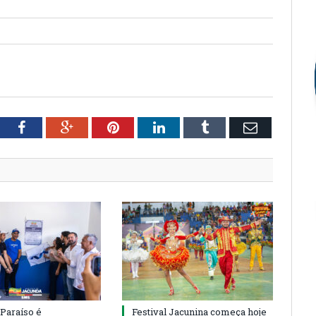
tter
Facebook
Google+
Pinterest
LinkedIn
Tumblr
Email
 Paraíso é
Festival Jacunina começa hoje