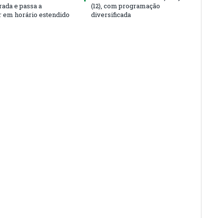
rada e passa a
(12), com programação
r em horário estendido
diversificada