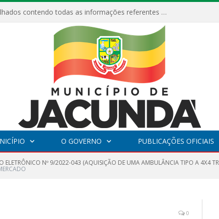
Relatórios Detalhados contendo todas as informações referentes a execução de recursos destinados ao fomento de projetos culturais no Município de Jacundá entre os anos de 2022 ao presente ano de 2026.
NICÍPIO
O GOVERNO
PUBLICAÇÕES OFICIAIS
O ELETRÔNICO Nº 9/2022-043 (AQUISIÇÃO DE UMA AMBULÂNCIA TIPO A 4X4 
 MERCADO
0