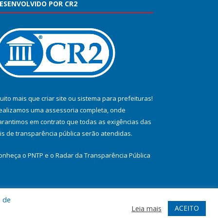
ESENVOLVIDO POR CR2
uito mais que
criar site
ou
sistema para prefeituras
!
ealizamos uma
assessoria
completa, onde
arantimos em contrato que todas as exigências das
eis de transparência pública
serão atendidas.
onheça o
PNTP
e o
Radar da Transparência Pública
a de
te
Acessar Área Administrativa
Acessar Webmail
ACEITO
Leia mais