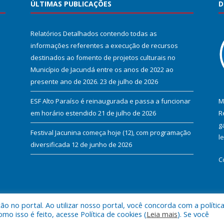
ÚLTIMAS PUBLICAÇÕES
D
Relatórios Detalhados contendo todas as
informações referentes a execução de recursos
destinados ao fomento de projetos culturais no
Município de Jacundá entre os anos de 2022 ao
presente ano de 2026.
23 de julho de 2026
ESF Alto Paraíso é reinaugurada e passa a funcionar
M
em horário estendido
21 de julho de 2026
R
g
Festival Jacunina começa hoje (12), com programação
l
diversificada
12 de junho de 2026
C
 no portal. Ao utilizar nosso portal, você concorda com a polític
l de Jacundá.
Mapa do Si
 isso é feito, acesse Política de cookies (
Leia mais
). Se você