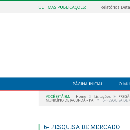
ÚLTIMAS PUBLICAÇÕES:
PÁGINA INICIAL
O MU
»
»
VOCÊ ESTÁ EM:
Home
Licitações
PREGÃ
»
MUNICÍPIO DE JACUNDÁ – PA)
6- PESQUISA DE
6- PESQUISA DE MERCADO