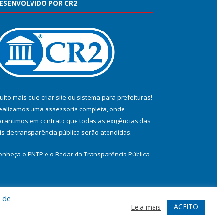
ESENVOLVIDO POR CR2
uito mais que
criar site
ou
sistema para prefeituras
!
ealizamos uma
assessoria
completa, onde
arantimos em contrato que todas as exigências das
eis de transparência pública
serão atendidas.
onheça o
PNTP
e o
Radar da Transparência Pública
a de
te
Acessar Área Administrativa
Acessar Webmail
ACEITO
Leia mais