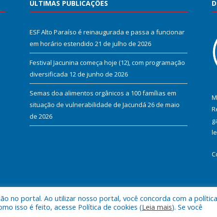
ÚLTIMAS PUBLICAÇÕES
D
ESF Alto Paraíso é reinaugurada e passa a funcionar
em horário estendido
21 de julho de 2026
Festival Jacunina começa hoje (12), com programação
diversificada
12 de junho de 2026
Semas doa alimentos orgânicos a 100 famílias em
M
situação de vulnerabilidade de Jacundá
26 de maio
R
de 2026
g
l
C
 no portal. Ao utilizar nosso portal, você concorda com a polític
l de Jacundá.
Mapa do Si
 isso é feito, acesse Política de cookies (
Leia mais
). Se você