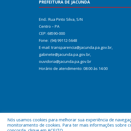
PREFEITURA DE JACUNDÁ
End.: Rua Pinto Silva, S/N
Centro – PA
CEP: 68590-000
Fone: (94) 99112-5648
E-mail: transparencia@jacunda.pa.gov.br,
gabinete@jacunda.pa.gov.br,
ouvidoria@jacunda.pa.gov.br
Horário de atendimento: 08:00 às 14:00
Nós usamos cookies para melhorar sua experiência de navegação
Todos os direitos reservados a Prefeitura Municipa
monitoramento de cookies. Para ter mais informações sobre como
concorda, clique em ACEITO.