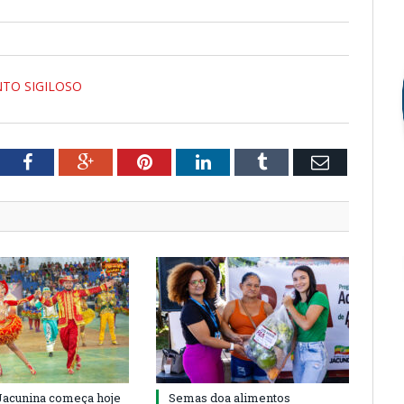
NTO SIGILOSO
tter
Facebook
Google+
Pinterest
LinkedIn
Tumblr
Email
 Jacunina começa hoje
Semas doa alimentos