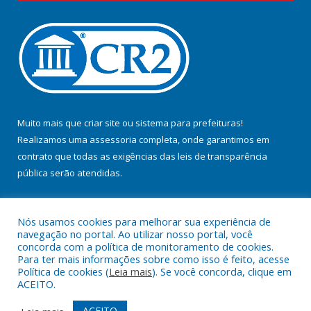
Muito mais que
criar site
ou
sistema para prefeituras
!
Realizamos uma
assessoria
completa, onde garantimos em
contrato que todas as exigências das
leis de transparência
pública
serão atendidas.
Conheça o
PNTP
e o
Radar da Transparência Pública
Nós usamos cookies para melhorar sua experiência de
navegação no portal. Ao utilizar nosso portal, você
concorda com a política de monitoramento de cookies.
Para ter mais informações sobre como isso é feito, acesse
Política de cookies (
Leia mais
). Se você concorda, clique em
Todos os direitos reservados a Prefeitura Municipal de Jacundá.
ACEITO.
Mapa do Site
Acessar Área Administrativa
ACEITO