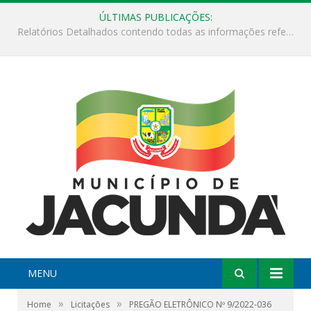
ÚLTIMAS PUBLICAÇÕES:
ESF Alto Paraíso é reinaugurada e passa a funcionar em horário estendido
MENU
»
»
Home
Licitações
PREGÃO ELETRÔNICO Nº 9/2022-036