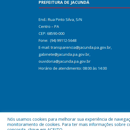
PREFEITURA DE JACUNDÁ
End.: Rua Pinto Silva, S/N
Centro – PA
CEP: 68590-000
Fone: (94) 99112-5648
E-mail: transparencia@jacunda.pa.gov.br,
gabinete@jacunda.pa.gov.br,
ouvidoria@jacunda.pa.gov.br
Horário de atendimento: 08:00 às 14:00
Nós usamos cookies para melhorar sua experiência de navegação
Todos os direitos reservados a Prefeitura Municipa
monitoramento de cookies. Para ter mais informações sobre como
concorda, clique em ACEITO.