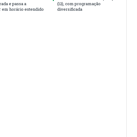
rada e passa a
(12), com programação
r em horário estendido
diversificada