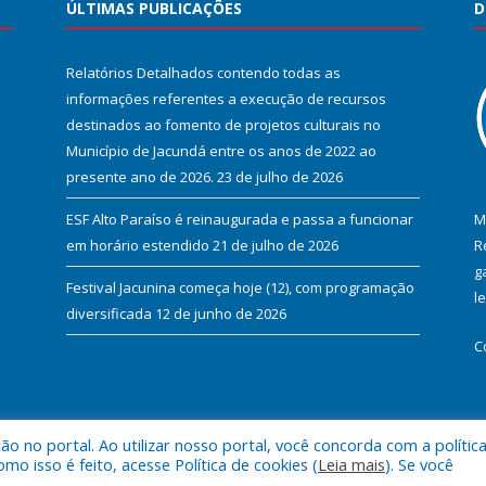
ÚLTIMAS PUBLICAÇÕES
D
Relatórios Detalhados contendo todas as
informações referentes a execução de recursos
destinados ao fomento de projetos culturais no
Município de Jacundá entre os anos de 2022 ao
presente ano de 2026.
23 de julho de 2026
ESF Alto Paraíso é reinaugurada e passa a funcionar
M
em horário estendido
21 de julho de 2026
R
g
Festival Jacunina começa hoje (12), com programação
l
diversificada
12 de junho de 2026
C
 no portal. Ao utilizar nosso portal, você concorda com a polític
l de Jacundá.
Mapa do Si
 isso é feito, acesse Política de cookies (
Leia mais
). Se você