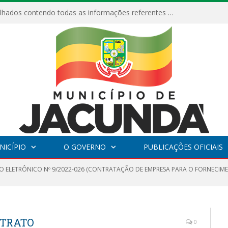
Relatórios Detalhados contendo todas as informações referentes a execução de recursos destinados ao fomento de projetos culturais no Município de Jacundá entre os anos de 2022 ao presente ano de 2026.
NICÍPIO
O GOVERNO
PUBLICAÇÕES OFICIAIS
O ELETRÔNICO Nº 9/2022-026 (CONTRATAÇÃO DE EMPRESA PARA O FORNECIM
NTRATO
0