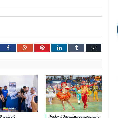
tter
Facebook
Google+
Pinterest
LinkedIn
Tumblr
Email
 Paraíso é
Festival Jacunina começa hoje