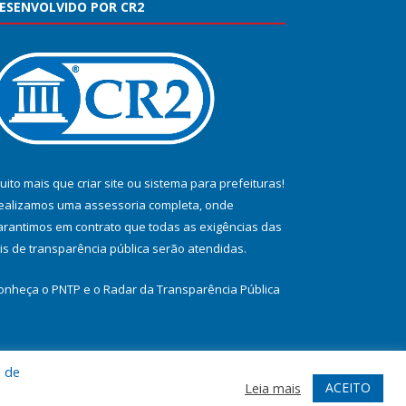
ESENVOLVIDO POR CR2
uito mais que
criar site
ou
sistema para prefeituras
!
ealizamos uma
assessoria
completa, onde
arantimos em contrato que todas as exigências das
eis de transparência pública
serão atendidas.
onheça o
PNTP
e o
Radar da Transparência Pública
a de
te
Acessar Área Administrativa
Acessar Webmail
ACEITO
Leia mais