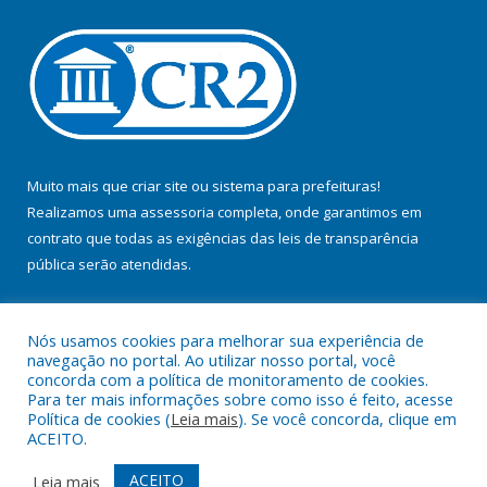
Muito mais que
criar site
ou
sistema para prefeituras
!
Realizamos uma
assessoria
completa, onde garantimos em
contrato que todas as exigências das
leis de transparência
pública
serão atendidas.
Conheça o
PNTP
e o
Radar da Transparência Pública
Nós usamos cookies para melhorar sua experiência de
navegação no portal. Ao utilizar nosso portal, você
concorda com a política de monitoramento de cookies.
Para ter mais informações sobre como isso é feito, acesse
Política de cookies (
Leia mais
). Se você concorda, clique em
Todos os direitos reservados a Prefeitura Municipal de Jacundá.
ACEITO.
Mapa do Site
Acessar Área Administrativa
ACEITO
Leia mais