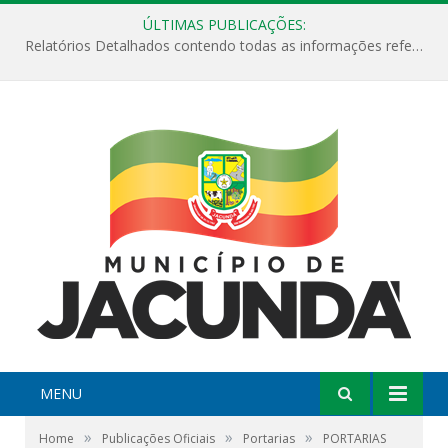
ÚLTIMAS PUBLICAÇÕES:
Relatórios Detalhados contendo todas as informações referentes a execução de recursos destinados ao fomento de projetos culturais no Município de Jacundá entre os anos de 2022 ao presente ano de 2026.
MENU
»
»
»
Home
Publicações Oficiais
Portarias
PORTARIAS