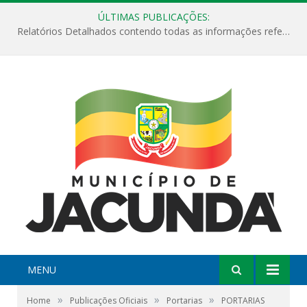
ÚLTIMAS PUBLICAÇÕES:
Relatórios Detalhados contendo todas as informações referentes a execução de recursos destinados ao fomento de projetos culturais no Município de Jacundá entre os anos de 2022 ao presente ano de 2026.
MENU
»
»
»
Home
Publicações Oficiais
Portarias
PORTARIAS