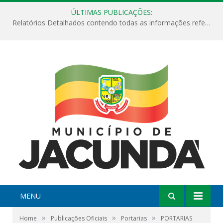
ÚLTIMAS PUBLICAÇÕES:
Relatórios Detalhados contendo todas as informações referentes a execução de recursos destinados ao fomento de projetos culturais no Município de Jacundá entre os anos de 2022 ao presente ano de 2026.
MENU
»
»
»
Home
Publicações Oficiais
Portarias
PORTARIAS