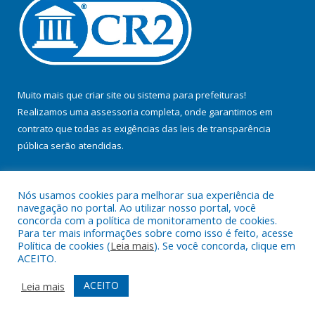
Muito mais que
criar site
ou
sistema para prefeituras
!
Realizamos uma
assessoria
completa, onde garantimos em
contrato que todas as exigências das
leis de transparência
pública
serão atendidas.
Conheça o
PNTP
e o
Radar da Transparência Pública
Nós usamos cookies para melhorar sua experiência de
navegação no portal. Ao utilizar nosso portal, você
concorda com a política de monitoramento de cookies.
Para ter mais informações sobre como isso é feito, acesse
Política de cookies (
Leia mais
). Se você concorda, clique em
Todos os direitos reservados a Prefeitura Municipal de Jacundá.
ACEITO.
Mapa do Site
Acessar Área Administrativa
ACEITO
Leia mais
Acessar Webmail