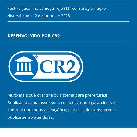
Festival Jacunina começa hoje (12), com programação
diversificada
12 de junho de 2026
DESENVOLVIDO POR CR2
Muito mais que
criar site
ou
sistema para prefeituras
!
Realizamos uma
assessoria
completa, onde garantimos em
contrato que todas as exigências das
leis de transparência
pública
serão atendidas.
Conheça o
PNTP
e o
Radar da Transparência Pública