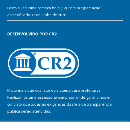
Festival Jacunina começa hoje (12), com programação
diversificada
12 de junho de 2026
DESENVOLVIDO POR CR2
Muito mais que
criar site
ou
sistema para prefeituras
!
Realizamos uma
assessoria
completa, onde garantimos em
contrato que todas as exigências das
leis de transparência
pública
serão atendidas.
Conheça o
PNTP
e o
Radar da Transparência Pública