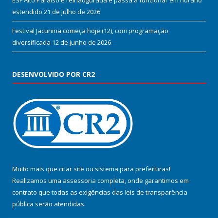
ESF Alto Paraíso é reinaugurada e passa a funcionar em horário
estendido
21 de julho de 2026
Festival Jacunina começa hoje (12), com programação
diversificada
12 de junho de 2026
DESENVOLVIDO POR CR2
Muito mais que
criar site
ou
sistema para prefeituras
!
Realizamos uma
assessoria
completa, onde garantimos em
contrato que todas as exigências das
leis de transparência
pública
serão atendidas.