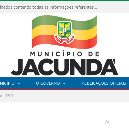
Relatórios Detalhados contendo todas as informações referentes a execução de recursos destinados ao fomento de projetos culturais no Município de Jacundá entre os anos de 2022 ao presente ano de 2026.
NICÍPIO
O GOVERNO
PUBLICAÇÕES OFICIAIS
»
3703
0