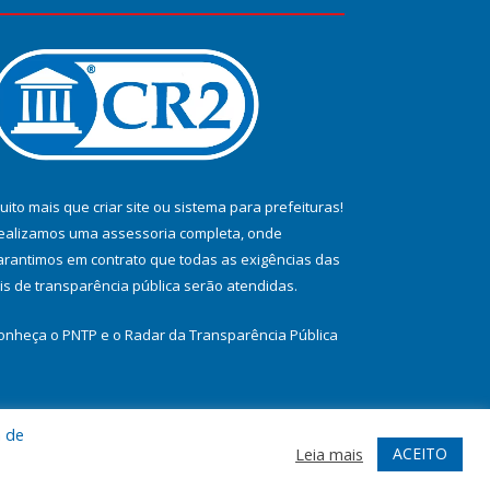
uito mais que
criar site
ou
sistema para prefeituras
!
ealizamos uma
assessoria
completa, onde
arantimos em contrato que todas as exigências das
eis de transparência pública
serão atendidas.
onheça o
PNTP
e o
Radar da Transparência Pública
a de
te
Acessar Área Administrativa
Acessar Webmail
ACEITO
Leia mais