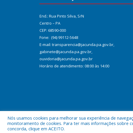
End.: Rua Pinto Silva, S/N
Centro – PA
CEP: 68590-000
Fone: (94) 99112-5648
E-mail: transparencia@jacunda.pa.gov.br,
gabinete@jacunda.pa.gov.br,
ouvidoria@jacunda.pa.gov.br
Horário de atendimento: 08:00 às 14:00
Nós usamos cookies para melhorar sua experiência de navegação
Todos os direitos reservados a Prefeitura Municipa
monitoramento de cookies. Para ter mais informações sobre como
concorda, clique em ACEITO.