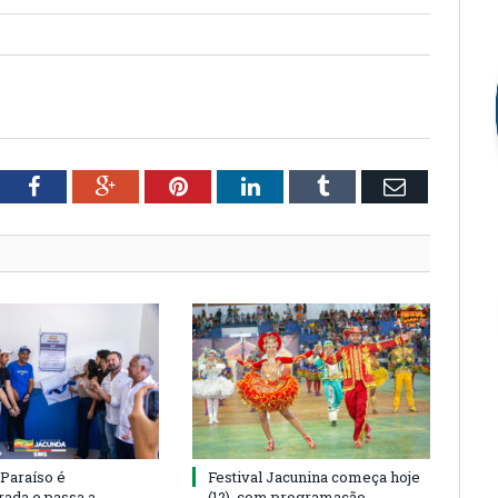
tter
Facebook
Google+
Pinterest
LinkedIn
Tumblr
Email
 Paraíso é
Festival Jacunina começa hoje
rada e passa a
(12), com programação