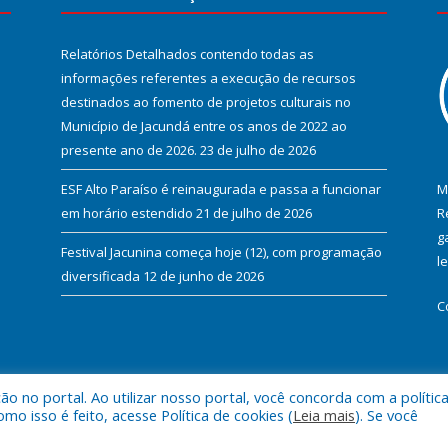
Relatórios Detalhados contendo todas as
informações referentes a execução de recursos
destinados ao fomento de projetos culturais no
Município de Jacundá entre os anos de 2022 ao
presente ano de 2026.
23 de julho de 2026
ESF Alto Paraíso é reinaugurada e passa a funcionar
M
em horário estendido
21 de julho de 2026
R
g
Festival Jacunina começa hoje (12), com programação
l
diversificada
12 de junho de 2026
C
 no portal. Ao utilizar nosso portal, você concorda com a polític
l de Jacundá.
Mapa do Si
 isso é feito, acesse Política de cookies (
Leia mais
). Se você