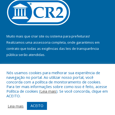
Muito mais que
criar site
ou
sistema para prefeituras
!
Realizamos uma
assessoria
completa, onde garantimos em
contrato que todas as exigências das
leis de transparência
pública
serão atendidas.
Conheça o
PNTP
e o
Radar da Transparência Pública
Nós usamos cookies para melhorar sua experiência de
navegação no portal. Ao utilizar nosso portal, você
concorda com a política de monitoramento de cookies.
Para ter mais informações sobre como isso é feito, acesse
Política de cookies (
Leia mais
). Se você concorda, clique em
Todos os direitos reservados a Prefeitura Municipal de Jacundá.
ACEITO.
Mapa do Site
Acessar Área Administrativa
ACEITO
Leia mais
Acessar Webmail