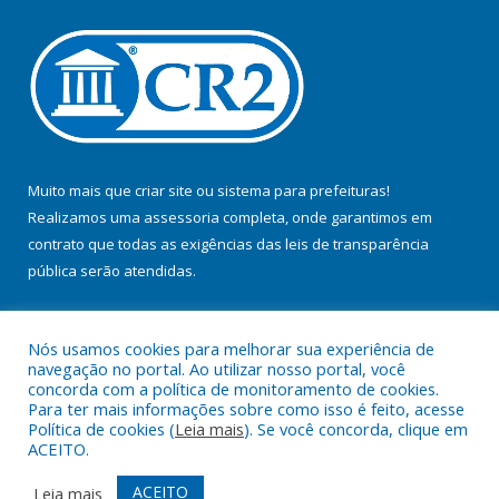
Muito mais que
criar site
ou
sistema para prefeituras
!
Realizamos uma
assessoria
completa, onde garantimos em
contrato que todas as exigências das
leis de transparência
pública
serão atendidas.
Conheça o
PNTP
e o
Radar da Transparência Pública
Nós usamos cookies para melhorar sua experiência de
navegação no portal. Ao utilizar nosso portal, você
concorda com a política de monitoramento de cookies.
Para ter mais informações sobre como isso é feito, acesse
Política de cookies (
Leia mais
). Se você concorda, clique em
Todos os direitos reservados a Prefeitura Municipal de Jacundá.
ACEITO.
Mapa do Site
Acessar Área Administrativa
ACEITO
Leia mais