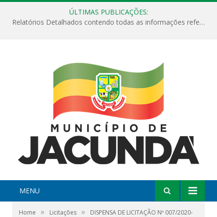
ÚLTIMAS PUBLICAÇÕES:
Relatórios Detalhados contendo todas as informações referentes a execução de recursos destinados ao fomento de projetos culturais no Município de Jacundá entre os anos de 2022 ao presente ano de 2026.
MENU
»
»
Home
Licitações
DISPENSA DE LICITAÇÃO Nº 007/2020-