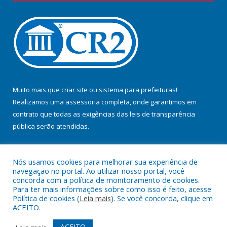
Muito mais que
criar site
ou
sistema para prefeituras
!
Realizamos uma
assessoria
completa, onde garantimos em
contrato que todas as exigências das
leis de transparência
pública
serão atendidas.
Conheça o
PNTP
e o
Radar da Transparência Pública
Nós usamos cookies para melhorar sua experiência de
navegação no portal. Ao utilizar nosso portal, você
concorda com a política de monitoramento de cookies.
Para ter mais informações sobre como isso é feito, acesse
Política de cookies (
Leia mais
). Se você concorda, clique em
Todos os direitos reservados a Prefeitura Municipal de Jacundá.
ACEITO.
Mapa do Site
Acessar Área Administrativa
ACEITO