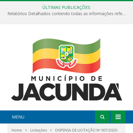
ÚLTIMAS PUBLICAÇÕES:
Relatórios Detalhados contendo todas as informações referentes a execução de recursos destinados ao fomento de projetos culturais no Município de Jacundá entre os anos de 2022 ao presente ano de 2026.
MENU
»
»
Home
Licitações
DISPENSA DE LICITAÇÃO Nº 007/2020-