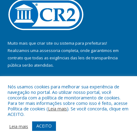
Muito mais que
criar site
ou
sistema para prefeituras
!
Realizamos uma
assessoria
completa, onde garantimos em
contrato que todas as exigências das
leis de transparência
pública
serão atendidas.
Conheça o
PNTP
e o
Radar da Transparência Pública
Nós usamos cookies para melhorar sua experiência de
navegação no portal. Ao utilizar nosso portal, você
concorda com a política de monitoramento de cookies.
Para ter mais informações sobre como isso é feito, acesse
Política de cookies (
Leia mais
). Se você concorda, clique em
Todos os direitos reservados a Prefeitura Municipal de Jacundá.
ACEITO.
Mapa do Site
Acessar Área Administrativa
ACEITO
Leia mais
Acessar Webmail