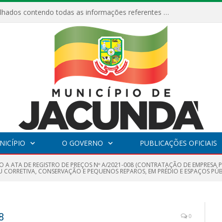
Relatórios Detalhados contendo todas as informações referentes a execução de recursos destinados ao fomento de projetos culturais no Município de Jacundá entre os anos de 2022 ao presente ano de 2026.
NICÍPIO
O GOVERNO
PUBLICAÇÕES OFICIAIS
O A ATA DE REGISTRO DE PREÇOS Nº A/2021-008 (CONTRATAÇÃO DE EMPRESA
 CORRETIVA, CONSERVAÇÃO E PEQUENOS REPAROS, EM PRÉDIO E ESPAÇOS PÚB
8
0