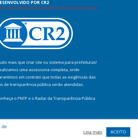
ESENVOLVIDO POR CR2
uito mais que
criar site
ou
sistema para prefeituras
!
ealizamos uma
assessoria
completa, onde
arantimos em contrato que todas as exigências das
eis de transparência pública
serão atendidas.
onheça o
PNTP
e o
Radar da Transparência Pública
a de
te
Acessar Área Administrativa
Acessar Webmail
ACEITO
Leia mais