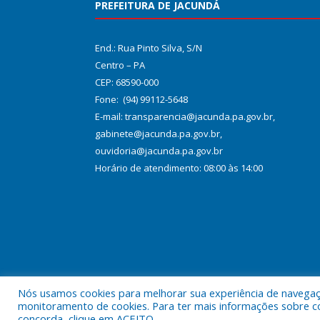
PREFEITURA DE JACUNDÁ
End.: Rua Pinto Silva, S/N
Centro – PA
CEP: 68590-000
Fone: (94) 99112-5648
E-mail: transparencia@jacunda.pa.gov.br,
gabinete@jacunda.pa.gov.br,
ouvidoria@jacunda.pa.gov.br
Horário de atendimento: 08:00 às 14:00
Nós usamos cookies para melhorar sua experiência de navegação
Todos os direitos reservados a Prefeitura Municipa
monitoramento de cookies. Para ter mais informações sobre como
concorda, clique em ACEITO.