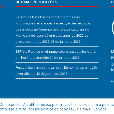
ÚLTIMAS PUBLICAÇÕES
D
Relatórios Detalhados contendo todas as
informações referentes a execução de recursos
destinados ao fomento de projetos culturais no
Município de Jacundá entre os anos de 2022 ao
presente ano de 2026.
23 de julho de 2026
ESF Alto Paraíso é reinaugurada e passa a funcionar
M
em horário estendido
21 de julho de 2026
R
g
Festival Jacunina começa hoje (12), com programação
l
diversificada
12 de junho de 2026
C
 no portal. Ao utilizar nosso portal, você concorda com a polític
l de Jacundá.
Mapa do Si
 isso é feito, acesse Política de cookies (
Leia mais
). Se você