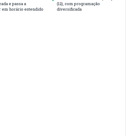
rada e passa a
(12), com programação
r em horário estendido
diversificada