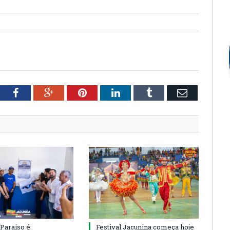
tter
Facebook
Google+
Pinterest
LinkedIn
Tumblr
Email
 Paraíso é
Festival Jacunina começa hoje